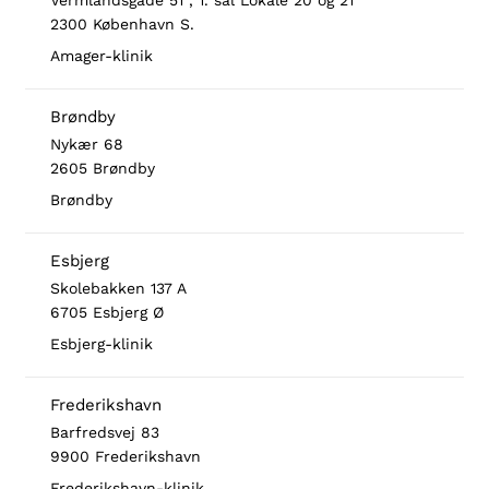
Vermlandsgade 51 , 1. sal Lokale 20 og 21
2300 København S.
Amager-klinik
Brøndby
Nykær 68
2605 Brøndby
Brøndby
Esbjerg
Skolebakken 137 A
6705 Esbjerg Ø
Esbjerg-klinik
Frederikshavn
Barfredsvej 83
9900 Frederikshavn
Frederikshavn-klinik